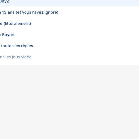
 DayZ
 a 13 ans (et vous l'avez ignoré)
e (littéralement)
im Rayan
 toutes les règles
s les jeux vidéo
us choquant de Rockstar ? - Le scandale BULLY
e plus moche de Steam
du RÊVE tourne au CAUCHEMAR
pendant 8 heures
it… à tort
umiliés par un jeu vidéo
ire - Final Fantasy 8