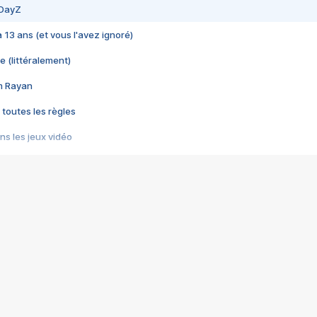
 DayZ
 a 13 ans (et vous l'avez ignoré)
e (littéralement)
im Rayan
 toutes les règles
s les jeux vidéo
us choquant de Rockstar ? - Le scandale BULLY
e plus moche de Steam
du RÊVE tourne au CAUCHEMAR
pendant 8 heures
it… à tort
umiliés par un jeu vidéo
ire - Final Fantasy 8